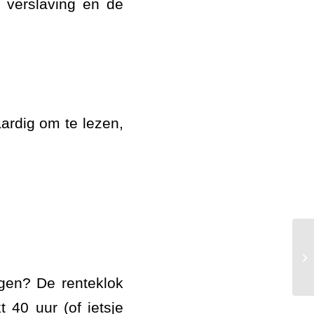
, verslaving en de
ardig om te lezen,
Sn
ggen? De renteklok
 40 uur (of ietsje